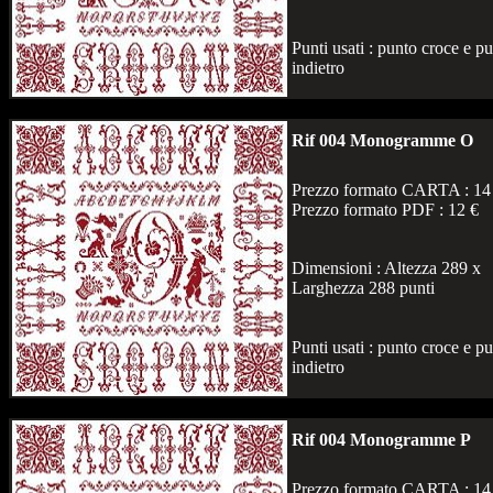
Punti usati : punto croce e p
indietro
Rif 004 Monogramme O
Prezzo formato CARTA : 14
Prezzo formato PDF : 12 €
Dimensioni : Altezza 289 x
Larghezza 288 punti
Punti usati : punto croce e p
indietro
Rif 004 Monogramme P
Prezzo formato CARTA : 14