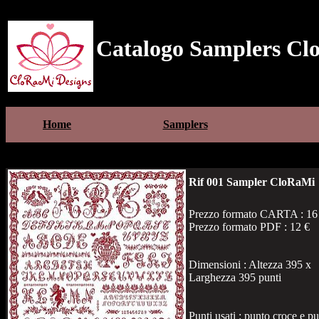
Catalogo Samplers Cl
Home
Samplers
Rif 001 Sampler CloRaMi
Prezzo formato CARTA : 16
Prezzo formato PDF : 12 €
Dimensioni : Altezza 395 x
Larghezza 395 punti
Punti usati : punto croce e p