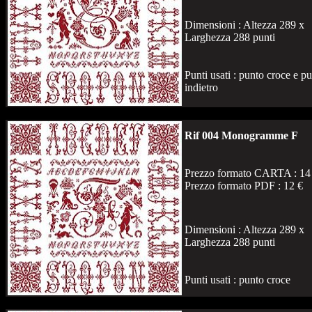
Dimensioni : Altezza 289 x
Larghezza 288 punti
Punti usati : punto croce e p
indietro
Rif 004 Monogramme F
Prezzo formato CARTA : 14
Prezzo formato PDF : 12 €
Dimensioni : Altezza 289 x
Larghezza 288 punti
Punti usati : punto croce