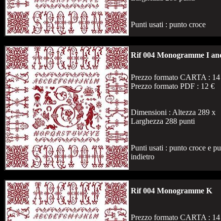
Punti usati : punto croce
Rif 004 Monogramme I an
Prezzo formato CARTA : 14
Prezzo formato PDF : 12 €
Dimensioni : Altezza 289 x
Larghezza 288 punti
Punti usati : punto croce e p
indietro
Rif 004 Monogramme K
Prezzo formato CARTA : 14