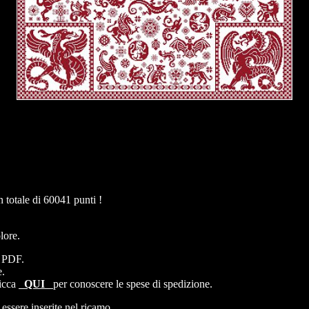
totale di 60041 punti !
lore.
e PDF.
e.
licca
QUI
per conoscere le spese di spedizione.
 essere inserite nel ricamo.