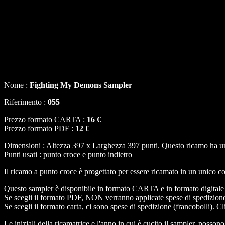
Nome :
Fighting My Demons Sampler
Riferimento :
055
Prezzo formato CARTA :
16 €
Prezzo formato PDF :
12 €
Dimensioni : Altezza 397 x Larghezza 397 punti. Questo ricamo ha un 
Punti usati : punto croce e punto indietro
Il ricamo a punto croce è progettato per essere ricamato in un unico co
Questo sampler è disponibile in formato CARTA e in formato digital
Se scegli il formato PDF, NON verranno applicate spese di spedizion
Se scegli il formato carta, ci sono spese di spedizione (francobolli). C
Le iniziali della ricamatrice e l'anno in cui è cucito il sampler, possono