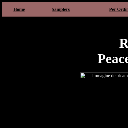
Home
Samplers
Per Ordi
R
Peac