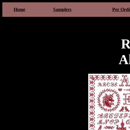
Home
Samplers
Per Ordi
R
A