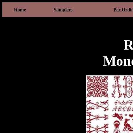
Home
Samplers
Per Ordi
R
Mon