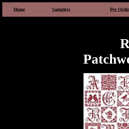
Home
Samplers
Per Ordi
R
Patchw