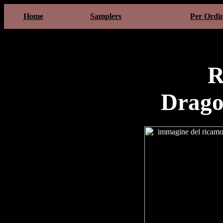
Home
Samplers
Per Ordi
R
Drago