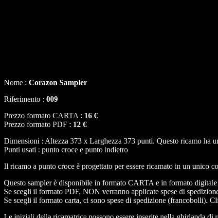
Nome :
Corazon Sampler
Riferimento :
009
Prezzo formato CARTA :
16 €
Prezzo formato PDF :
12 €
Dimensioni : Altezza 373 x Larghezza 373 punti. Questo ricamo ha un 
Punti usati : punto croce e punto indietro
Il ricamo a punto croce è progettato per essere ricamato in un unico co
Questo sampler è disponibile in formato CARTA e in formato digital
Se scegli il formato PDF, NON verranno applicate spese di spedizion
Se scegli il formato carta, ci sono spese di spedizione (francobolli). C
Le iniziali della ricamatrice possono essere inserite nella ghirlanda di