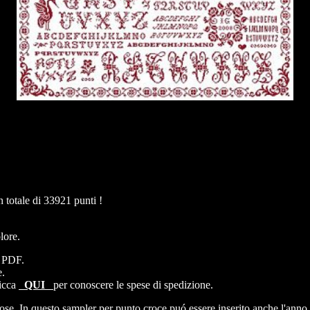
totale di 33921 punti !
lore.
e PDF.
e.
licca
QUI
per conoscere le spese di spedizione.
 rose. In questo sampler per punto croce puó essere inserito anche l'anno 