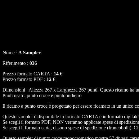
Nome :
A Sampler
Riferimento :
036
Prezzo formato CARTA :
14 €
Prezzo formato PDF :
12 €
Dimensioni : Altezza 267 x Larghezza 267 punti. Questo ricamo ha un 
Punti usati : punto croce e punto indietro
Il ricamo a punto croce è progettato per essere ricamato in un unico co
Questo sampler è disponibile in formato CARTA e in formato digital
Se scegli il formato PDF, NON verranno applicate spese di spedizion
Se scegli il formato carta, ci sono spese di spedizione (francobolli). C
Questo sampler di punto croce monocromatico mostra 57 diversi caratter