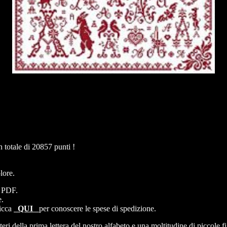
totale di 20857 punti !
lore.
e PDF.
e.
licca
QUI
per conoscere le spese di spedizione.
i della prima lettera del nostro alfabeto e una moltitudine di piccole fi