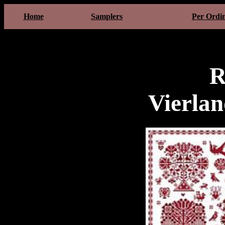
Home
Samplers
Per Ordi
R
Vierla