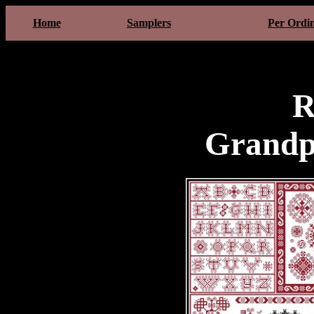
Home
Samplers
Per Ordi
R
Grandp