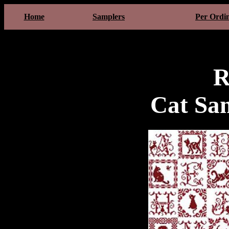
Home
Samplers
Per Ordi
R
Cat Sam