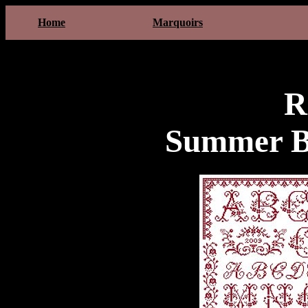
Home
Marquoirs
R
Summer B