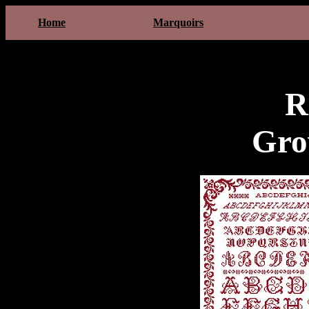
Home
Marquoirs
R
Gro